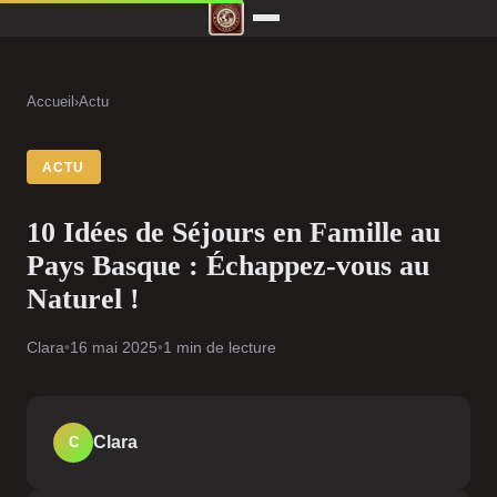
Accueil
›
Actu
ACTU
10 Idées de Séjours en Famille au
Pays Basque : Échappez-vous au
Naturel !
Clara
•
16 mai 2025
•
1 min de lecture
Clara
C